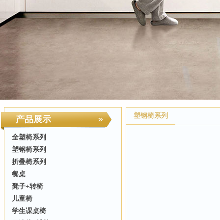
塑钢椅系列
产品展示
全塑椅系列
塑钢椅系列
折叠椅系列
餐桌
凳子+转椅
儿童椅
学生课桌椅