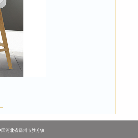
）
地址：中国河北省霸州市胜芳镇