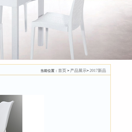
首页
产品展示
2017新品
当前位置：
>
>