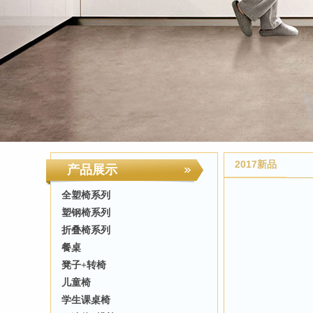
2017新品
产品展示
全塑椅系列
塑钢椅系列
折叠椅系列
餐桌
凳子+转椅
儿童椅
学生课桌椅