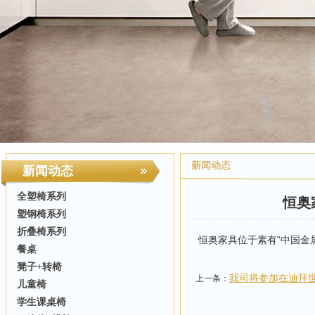
新闻动态
新闻动态
全塑椅系列
恒奥
塑钢椅系列
折叠椅系列
恒奥家具位于素有“中国金
餐桌
凳子+转椅
我司将参加在迪拜
上一条：
儿童椅
学生课桌椅