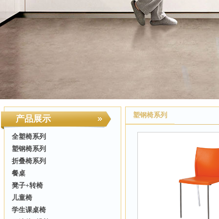
塑钢椅系列
产品展示
全塑椅系列
塑钢椅系列
折叠椅系列
餐桌
凳子+转椅
儿童椅
学生课桌椅