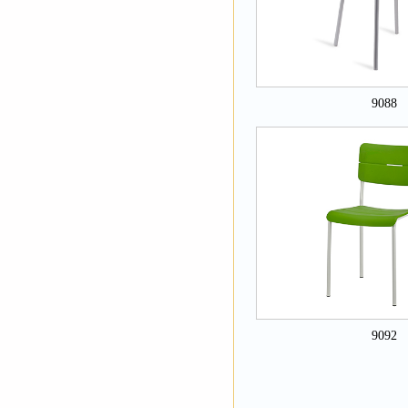
9088
9092