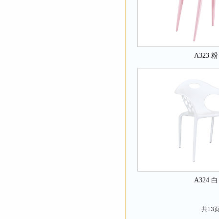
A323 粉
A324 白
共13页