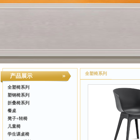
全塑椅系列
产品展示
全塑椅系列
塑钢椅系列
折叠椅系列
餐桌
凳子+转椅
儿童椅
学生课桌椅