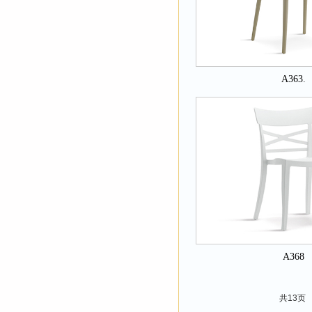
A363.
A368
共13页 